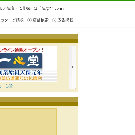
／仏壇・仏具探しは「仏なび.com」
カタログ請求
店舗検索
広告掲載
はせがわ
正佛堂