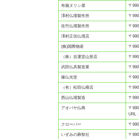
布施ヌリシ屋
〒99
澤村仏壇製作所
〒99
佐竹仏壇製作所
〒99
澤村正信仏壇店
〒99
(株)国際物産
〒99
（株）吉運堂山形店
〒99
武田仏具製造業
〒99
篠仏光堂
〒99
（有）松田仏檀店
〒99
西山仏壇製造
〒99
アオバヤ仏商
〒99
URL :
クローバー
〒99
いずみの葬祭社
〒99