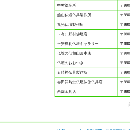
中村塗装所
〒99
船山仏壇仏具製作所
〒99
丸光仏壇製作所
〒99
（有）野村佛壇店
〒99
平安典礼仏壇ギャラリー
〒99
仏壇の仙和山形本店
〒99
仏壇のおおつき
〒99
石崎神仏具製作所
〒99
会田祥翁堂仏壇仏像仏具店
〒99
西園金具店
〒99