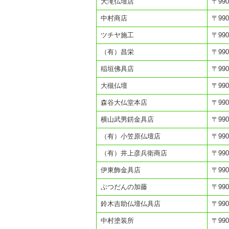
大滝仏壇店
〒99
中村商店
〒99
ツチヤ施工
〒99
（有）昌栄
〒99
稲垣佛具店
〒99
大槻仏壇
〒99
森谷大仏堂本店
〒99
横山武男錺金具店
〒99
（有）小笠原仏壇店
〒99
（有）井上彦兵衛商店
〒99
伊東飾金具店
〒99
ぶつだんの加藤
〒99
鈴木吉助仏壇仏具店
〒99
中村塗装所
〒99