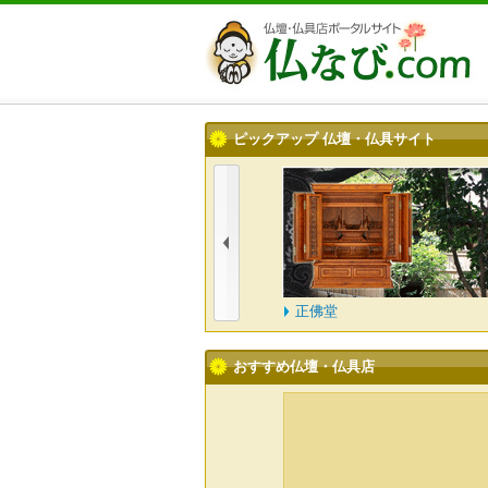
ピックアップ 仏壇・仏具サイト
正佛堂
三
おすすめ仏壇・仏具店