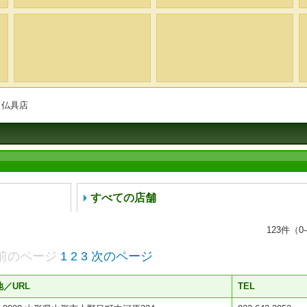
・仏具店
すべての店舗
123
件（0-
前のページ
1
2
3
次のページ
／URL
TEL