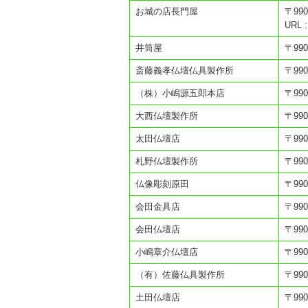
お城の店長門屋
〒99
URL :
井筒屋
〒99
斎藤義孝仏壇仏具製作所
〒99
（株）小嶋源五郎本店
〒99
大西仏壇製作所
〒99
太田仏壇店
〒99
札野仏壇製作所
〒99
仏像彫刻原田
〒99
会田金具店
〒99
会田仏壇店
〒99
小嶋章介仏壇店
〒99
（有）佐藤仏具製作所
〒99
土田仏壇店
〒99