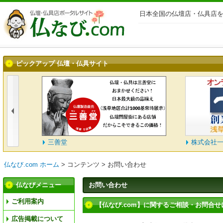
日本全国の仏壇店・仏具店を
ピックアップ 仏壇・仏具サイト
三善堂
株式会社一
仏なび.com ホーム
>
コンテンツ
>
お問い合わせ
仏なびメニュー
お問い合わせ
ご利用案内
【仏なび.com】に関するご相談・お問合せ
広告掲載について