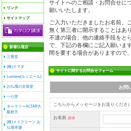
サイトへのご相談・お問合せに
リンク
願いいたします。
サイトマップ
ご入力いただきましたお名前、
無く第三者に開示することはあり
不達の場合、他の連絡手段をと
で、下記の各欄にご記入願います
新着仏壇店
間を要する場合がありますので
三善堂
(株)クマダ
サイトに関するお問合せフォーム
Lumiere(ルミエール)
お仏壇の文珠堂
一心堂
ギャラリーALTAR大
阪枚方
(株)メイクリーン お
仏壇本舗