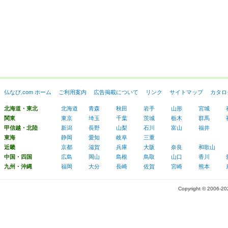
仏なび.com ホーム
ご利用案内
広告掲載について
リンク
サイトマップ
カタロ
北海道・東北
北海道
青森
秋田
岩手
山形
宮城
関東
東京
埼玉
千葉
茨城
栃木
群馬
甲信越・北陸
新潟
長野
山梨
石川
富山
福井
東海
静岡
愛知
岐阜
三重
近畿
京都
滋賀
兵庫
大阪
奈良
和歌山
中国・四国
広島
岡山
島根
鳥取
山口
香川
九州・沖縄
福岡
大分
長崎
佐賀
宮崎
熊本
Copyright © 2006-2