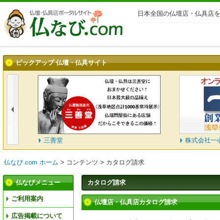
日本全国の仏壇店・仏具店を
ピックアップ 仏壇・仏具サイト
三善堂
株式会社一
仏なび.com ホーム
>
コンテンツ
>
カタログ請求
仏なびメニュー
カタログ請求
ご利用案内
仏壇店・仏具店カタログ請求
広告掲載について