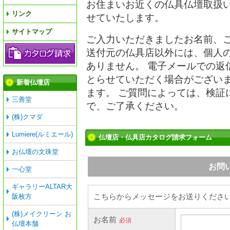
お住まいお近くの仏具仏壇取扱
リンク
せていたします。
サイトマップ
ご入力いただきましたお名前、
送付元の仏具店以外には、個人
ありません。 電子メールでの返
とらせていただく場合がござい
新着仏壇店
ます。 ご質問によっては、検証
三善堂
で、ご了承ください。
(株)クマダ
Lumiere(ルミエール)
仏壇店・仏具店カタログ請求フォーム
お仏壇の文珠堂
一心堂
ギャラリーALTAR大
阪枚方
(株)メイクリーン お
仏壇本舗