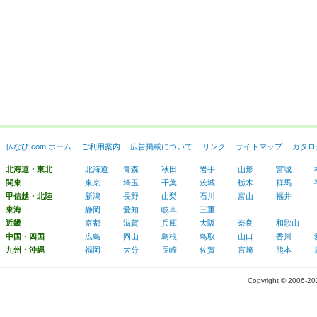
仏なび.com ホーム
ご利用案内
広告掲載について
リンク
サイトマップ
カタロ
北海道・東北
北海道
青森
秋田
岩手
山形
宮城
関東
東京
埼玉
千葉
茨城
栃木
群馬
甲信越・北陸
新潟
長野
山梨
石川
富山
福井
東海
静岡
愛知
岐阜
三重
近畿
京都
滋賀
兵庫
大阪
奈良
和歌山
中国・四国
広島
岡山
島根
鳥取
山口
香川
九州・沖縄
福岡
大分
長崎
佐賀
宮崎
熊本
Copyright © 2006-2