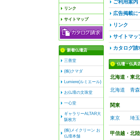
ご利用案内
リンク
広告掲載に
サイトマップ
リンク
サイトマッ
カタログ請
新着仏壇店
三善堂
仏壇・仏具
(株)クマダ
北海道・東北
Lumiere(ルミエール)
北海道
青森
お仏壇の文珠堂
一心堂
関東
ギャラリーALTAR大
東京
埼玉
阪枚方
(株)メイクリーン お
甲信越・北陸
仏壇本舗