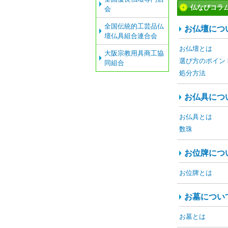
仏なびコラ
会
全国伝統的工芸品仏
お仏壇につ
壇仏具組合連合会
お仏壇とは
大阪宗教用具商工協
選び方のポイン
同組合
処分方法
お仏具につ
お仏具とは
数珠
お位牌につ
お位牌とは
お墓につい
お墓とは