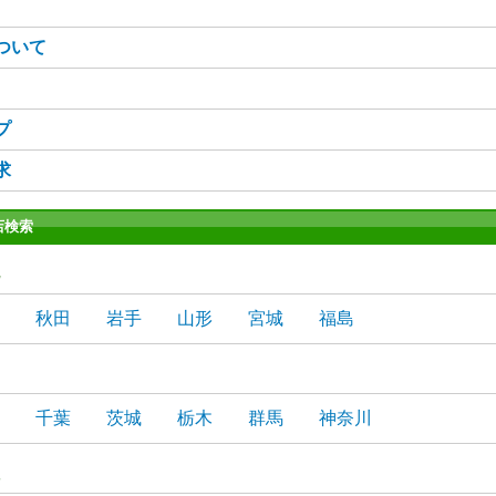
ついて
プ
求
店検索
秋田
岩手
山形
宮城
福島
千葉
茨城
栃木
群馬
神奈川