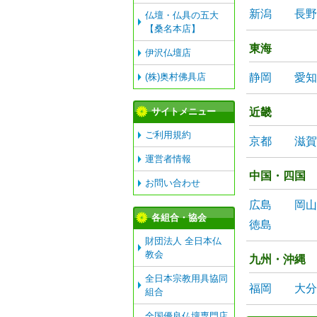
新潟
長野
仏壇・仏具の五大
【桑名本店】
東海
伊沢仏壇店
(株)奥村佛具店
静岡
愛知
サイトメニュー
近畿
ご利用規約
京都
滋賀
運営者情報
中国・四国
お問い合わせ
広島
岡山
各組合・協会
徳島
財団法人 全日本仏
教会
九州・沖縄
全日本宗教用具協同
福岡
大分
組合
全国優良仏壇専門店