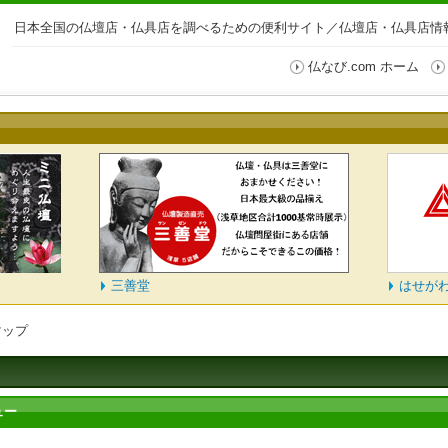
日本全国の仏壇店・仏具店を調べるための便利サイト／仏壇店・仏具店情報
仏なび.com ホーム
三善堂
はせが
マップ
ュー