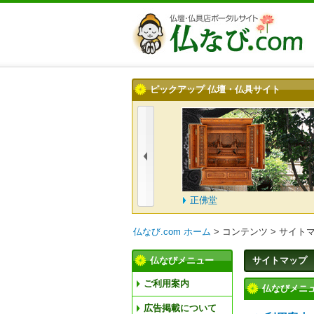
ピックアップ 仏壇・仏具サイト
式会社一心堂
正佛堂
仏なび.com ホーム
>
コンテンツ
>
サイト
仏なびメニュー
サイトマップ
ご利用案内
仏なびメニ
広告掲載について