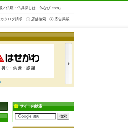
／仏壇・仏具探しは「仏なび.com」
カタログ請求
店舗検索
広告掲載
わ
株式会社一心堂
サイト内検索